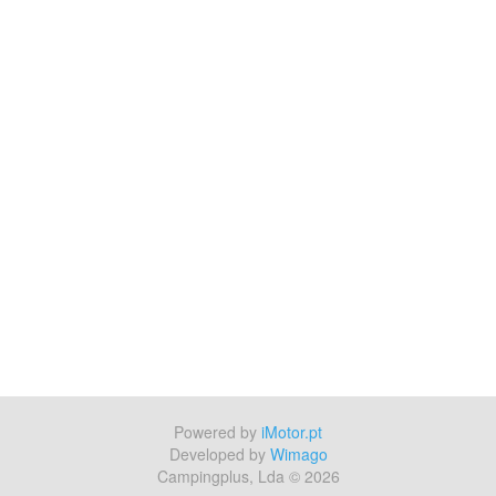
Powered by
iMotor.pt
Developed by
Wimago
Campingplus, Lda © 2026